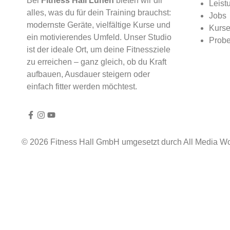
Bei
Fitness Hall Lünen
bieten wir dir
Leist
alles, was du für dein Training brauchst:
Jobs
modernste Geräte, vielfältige Kurse und
Kurs
ein motivierendes Umfeld. Unser Studio
Probe
ist der ideale Ort, um deine Fitnessziele
zu erreichen – ganz gleich, ob du Kraft
aufbauen, Ausdauer steigern oder
einfach fitter werden möchtest.
© 2026 Fitness Hall GmbH umgesetzt durch All Media Wo