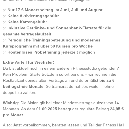
✅
Nur 17 € Monatsbeitrag im Juni, Juli und August
✅
Keine Aktivierungsgebühr
✅
Keine Kartengebühr
✅
Inklusive Getränke- und Sonnenbank-Flatrate für die
gesamte Vertragslaufzeit
✅
Persönliche Trainingsbetreuung und modernes
Kursprogramm mit über 50 Kursen pro Woche
✅
Kostenloses Probetraining jederzeit möglich
Extra-Vorteil für Wechsler:
Du bist aktuell noch in einem anderen Fitnessstudio gebunden?
Kein Problem! Starte trotzdem sofort bei uns – wir rechnen die
Restlaufzeit deines alten Vertrags an und du erhältst
bis zu 6
beitragsfreie Monate
. So trainierst du nahtlos weiter – ohne
doppelt zu zahlen.
Wichtig:
Die Aktion gilt bei einer Mindestvertragslaufzeit von 14
Monaten. Ab dem
01.09.2025
beträgt der reguläre Beitrag
24,95 €
pro Monat
.
Also: Jetzt vorbeikommen, beraten lassen und Teil der Fitness Hall