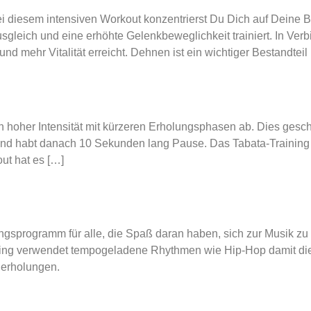
Bei diesem intensiven Workout konzentrierst Du Dich auf Deine
leich und eine erhöhte Gelenkbeweglichkeit trainiert. In Verb
und mehr Vitalität erreicht. Dehnen ist ein wichtiger Bestandtei
hoher Intensität mit kürzeren Erholungsphasen ab. Dies geschie
und habt danach 10 Sekunden lang Pause. Das Tabata-Training b
ut hat es […]
gsprogramm für alle, die Spaß daran haben, sich zur Musik zu
ining verwendet tempogeladene Rhythmen wie Hip-Hop damit d
derholungen.