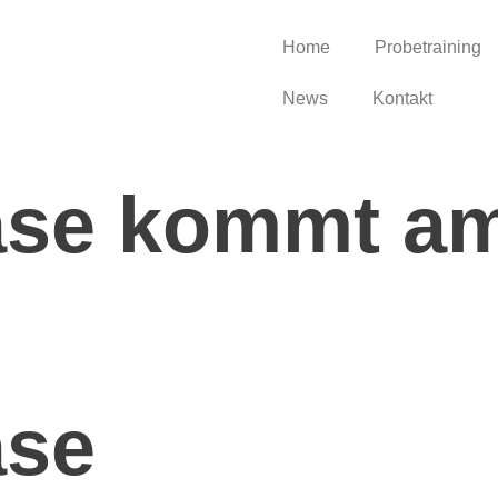
Home
Probetraining
News
Kontakt
ase kommt am
ase