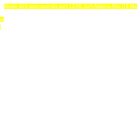
Melde dich jetzt noch bis zum 13.06. zum Aktions-Abo (14 Mona
ag
e