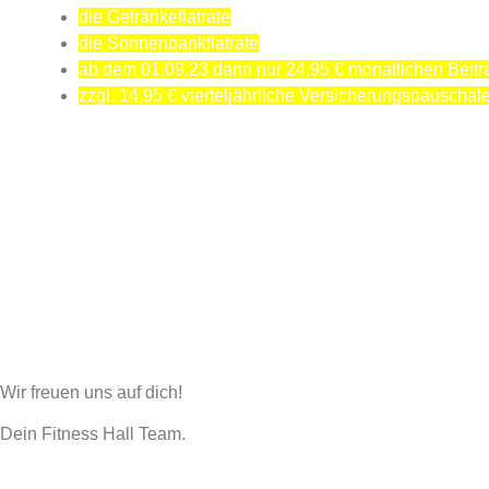
die Getränkeflatrate
die Sonnenbankflatrate
ab dem 01.09.23 dann nur 24,95 € monatlichen Beitr
zzgl. 14,95 € vierteljährliche Versicherungspauschal
Wir freuen uns auf dich!
Dein Fitness Hall Team.