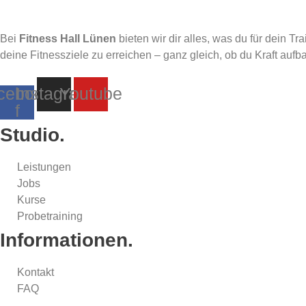
Bei
Fitness Hall Lünen
bieten wir dir alles, was du für dein T
deine Fitnessziele zu erreichen – ganz gleich, ob du Kraft aufb
cebook-
Instagram
Youtube
f
Studio.
Leistungen
Jobs
Kurse
Probetraining
Informationen.
Kontakt
FAQ